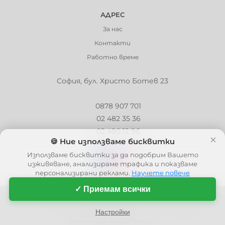
АДРЕС
За нас
Контакти
Работно време
София, бул. Христо Ботев 23
0878 907 701
02 482 35 36
02 490 12 96
×
🍪 Ние използваме бисквитки
info@barbaron.bg
Използваме бисквитки за да подобрим Вашето
изживяване, анализираме трафика и показваме
персонализирани реклами.
Научете повече
✓ Приемам всички
© 2006 - 2026 - Barbaron.bg, Всички права запазени
| This site is protected by reCAPTCHA and the Google
Privacy Policy
and
Настройки
Terms of Service
apply.
Политика за поверителност