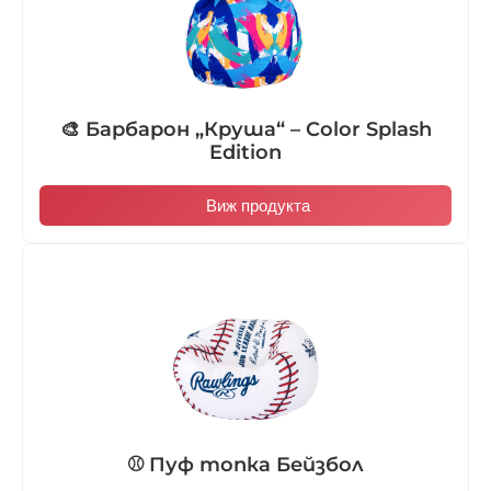
🎨 Барбарон „Круша“ – Color Splash
Edition
Виж продукта
⚾ Пуф топка Бейзбол