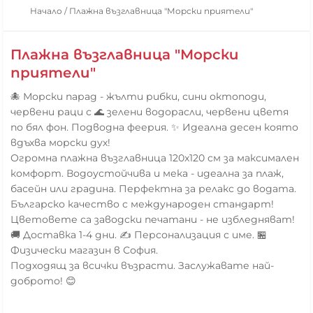
Начало
/
Плажна възглавница "Морски приятели"
Плажна възглавница "Морски
приятели"
🐙 Морски парад - жълти рибки, сини октоподи,
червени раци с 🌊 зелени водорасли, червени цветя
по бял фон. Подводна феерия. ✨ Идеална десен която
вдъхва морски дух!
Огромна плажна възглавница 120x120 см за максимален
комфорт. Водоустойчива и мека - идеална за плаж,
басейн или градина. Перфектна за релакс до водата.
Българско качество с международен стандарт!
Цветовете са заводски печатани - не избледняват!
🚚 Доставка 1-4 дни. ✍️ Персонализация с име. 🏪
Физически магазин в София.
Подходящ за всички възрасти. Заслужавате най-
доброто! 😊