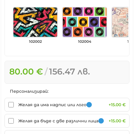
102002
102004
102
80.00 €
156.47 лв.
Персонализирай:
Желая да има надпис или лого
+15.00 €
Желая да бъде с две различни лица
+15.00 €