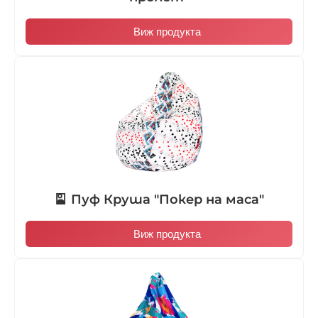
Виж продукта
🎴 Пуф Круша "Покер на маса"
Виж продукта