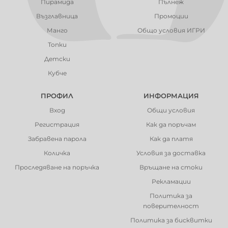
Пирамида
Пълнеж
Възглавница
Промоции
Манго
Общо условия ИГРИ
Топки
Детски
Кубче
ПРОФИЛ
ИНФОРМАЦИЯ
Вход
Общи условия
Регистрация
Как да поръчам
Забравена парола
Как да платя
Количка
Условия за доставка
Проследяване на поръчка
Връщане на стоки
Рекламации
Политика за
поверителност
Политика за бисквитки