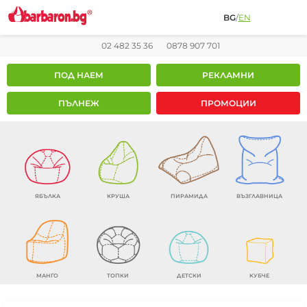
BG
/
EN
02 482 35 36
0878 907 701
ПОД НАЕМ
РЕКЛАМНИ
ПЪЛНЕЖ
ПРОМОЦИИ
ЯБЪЛКА
КРУША
ПИРАМИДА
ВЪЗГЛАВНИЦА
МАНГО
ТОПКИ
ДЕТСКИ
КУБЧЕ