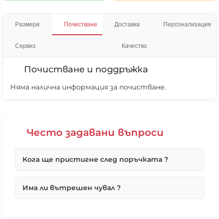
Размери
Почистване
Доставка
Персонализация
Сервиз
Качество
Почистване и поддръжка
Няма налична информация за почистване.
Често задавани въпроси
Кога ще пристигне след поръчката ?
Първо ще потвърдим вашата поръчка възможно
Има ли вътрешен чувал ?
най-бързо в работни дни, по телефона.
Ако поръчката Ви е под 10 броя максималният
срок, ако не е наличен е до 4 работни дни.
Всички наши продукти, без кожените
❌ Няма да виждаш персонални оферти
В повечето случай поръчките се изпълняват от
табуретки и топки, имат вътрешен чувал, чрез