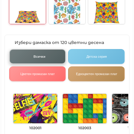
Избери дамаска от 120 цветни десена
Всички
Детска серия
Цветен промазан плат
Едноцветен промазан плат
102001
102003
102