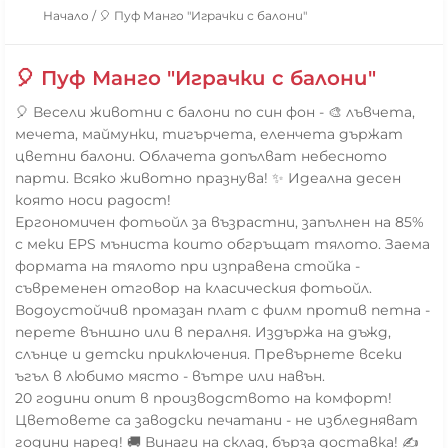
Начало
/
🎈 Пуф Манго "Играчки с балони"
🎈 Пуф Манго "Играчки с балони"
🎈 Весели животни с балони по син фон - 🎨 лъвчета,
мечета, маймунки, тигърчета, еленчета държат
цветни балони. Облачета допълват небесното
парти. Всяко животно празнува! ✨ Идеална десен
която носи радост!
Ергономичен фотьойл за възрастни, запълнен на 85%
с меки EPS мъниста които обгръщат тялото. Заема
формата на тялото при изправена стойка -
съвременен отговор на класическия фотьойл.
Водоустойчив промазан плат с филм против петна -
перете външно или в пералня. Издържа на дъжд,
слънце и детски приключения. Превърнете всеки
ъгъл в любимо място - вътре или навън.
20 години опит в производството на комфорт!
Цветовете са заводски печатани - не избледняват
години наред! 🚚 Винаги на склад, бърза доставка! ✍️