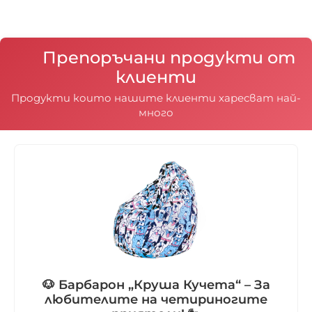
Препоръчани продукти от
клиенти
Продукти които нашите клиенти харесват най-
много
🐶 Барбарон „Круша Кучета“ – За
любителите на четириногите