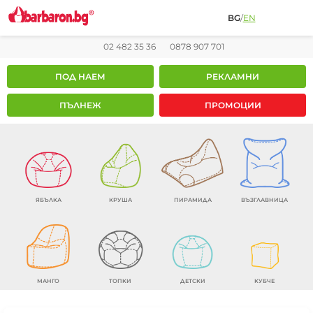
BG
/
EN
02 482 35 36
0878 907 701
ПОД НАЕМ
РЕКЛАМНИ
ПЪЛНЕЖ
ПРОМОЦИИ
ЯБЪЛКА
КРУША
ПИРАМИДА
ВЪЗГЛАВНИЦА
МАНГО
ТОПКИ
ДЕТСКИ
КУБЧЕ