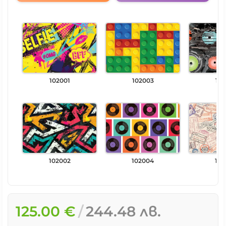
102001
102003
102
102002
102004
102
125.00 €
244.48 лв.