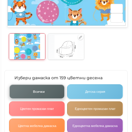
Избери дамаска от 159 цветни десена
Всички
Детска серия
Цветен промазан плат
Едноцветен промазан плат
Цветна мебелна дамаска
Едноцветна мебелна дамаска