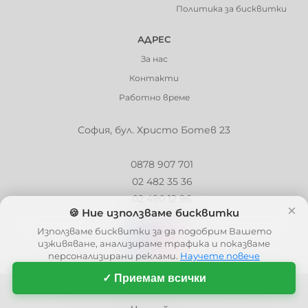
Политика за бисквитки
АДРЕС
За нас
Контакти
Работно време
София, бул. Христо Ботев 23
0878 907 701
02 482 35 36
02 490 12 96
×
🍪 Ние използваме бисквитки
info@barbaron.bg
Използваме бисквитки за да подобрим Вашето
изживяване, анализираме трафика и показваме
персонализирани реклами.
Научете повече
✓ Приемам всички
© 2006 - 2026 - Barbaron.bg, Всички права запазени
| This site is protected by reCAPTCHA and the Google
Privacy Policy
and