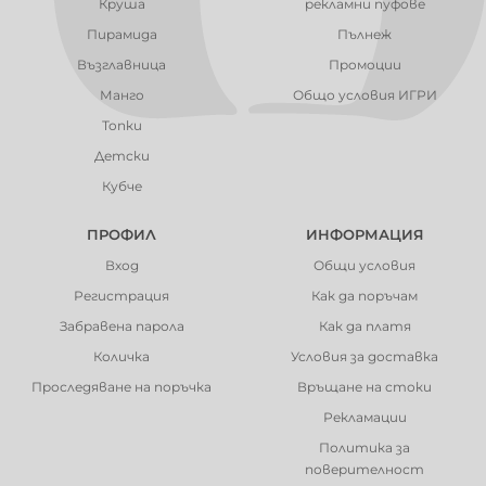
Круша
рекламни пуфове
Пирамида
Пълнеж
Възглавница
Промоции
Манго
Общо условия ИГРИ
Топки
Детски
Кубче
ПРОФИЛ
ИНФОРМАЦИЯ
Вход
Общи условия
Регистрация
Как да поръчам
Забравена парола
Как да платя
Количка
Условия за доставка
Проследяване на поръчка
Връщане на стоки
Рекламации
Политика за
поверителност