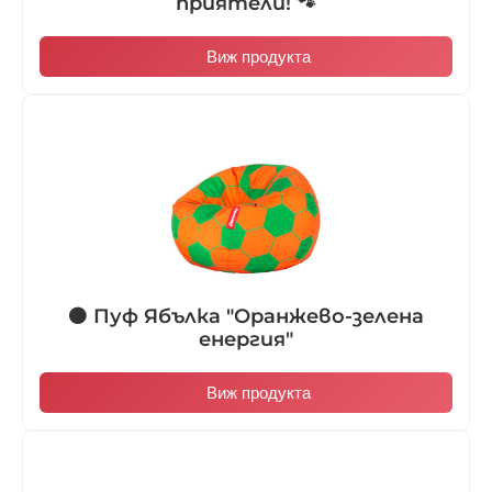
приятели! 🐾
Виж продукта
🟠 Пуф Ябълка "Оранжево-зелена
енергия"
Виж продукта