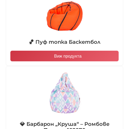
🏀 Пуф топка Баскетбол
Виж продукта
💎 Барбарон „Круша“ – Ромбове