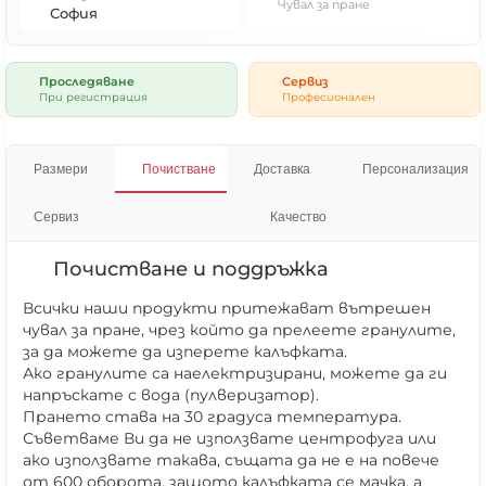
Чувал за пране
София
Проследяване
Сервиз
При регистрация
Професионален
Размери
Почистване
Доставка
Персонализация
Сервиз
Качество
Почистване и поддръжка
Всички наши продукти притежават вътрешен
чувал за пране, чрез който да прелеете гранулите,
за да можете да изперете калъфката.
Ако гранулите са наелектризирани, можете да ги
напръскате с вода (пулверизатор).
Прането става на 30 градуса температура.
Съветваме Ви да не използвате центрофуга или
ако използвате такава, същата да не е на повече
от 600 оборота, защото калъфката се мачка, а