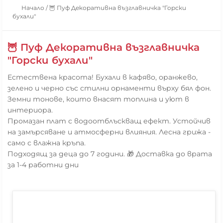
Начало
/
🦉 Пуф Декоративна възглавничка "Горски
бухали"
🦉 Пуф Декоративна възглавничка
"Горски бухали"
Естествена красота! Бухали в кафяво, оранжево,
зелено и черно със стилни орнаменти върху бял фон.
Земни тонове, които внасят топлина и уют в
интериора.
Промазан плат с водоотблъскващ ефект. Устойчив
на замърсяване и атмосферни влияния. Лесна грижа -
само с влажна кръпа.
Подходящ за деца до 7 години. 🎁 Доставка до врата
за 1-4 работни дни