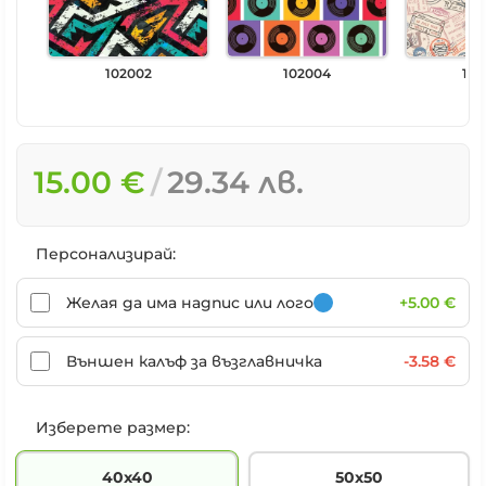
102002
102004
102
15.00 €
29.34 лв.
Персонализирай:
Желая да има надпис или лого
+5.00 €
Външен калъф за възглавничка
-3.58 €
Изберете размер:
40х40
50х50