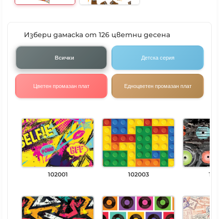
Избери дамаска от 126 цветни десена
Всички
Детска серия
Цветен промазан плат
Едноцветен промазан плат
102001
102003
102