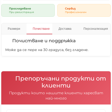
Проследяване
Сервиз
При регистрация
Професионален
❌ Няма да виждаш персонални оферти
❌ Няма да получиш специални отстъпки
Размери
Почистване
Доставка
Персонализация
❌ Сайтът няма да помни избора ти
Почистване и поддръжка
Може да се пере на 30 градуса, без гладене.
Препоръчани продукти от
клиенти
Продукти които нашите клиенти харесват
най-много