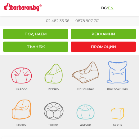
BG
/
EN
02 482 35 36
0878 907 701
ПОД НАЕМ
РЕКЛАМНИ
ПЪЛНЕЖ
ПРОМОЦИИ
ЯБЪЛКА
КРУША
ПИРАМИДА
ВЪЗГЛАВНИЦА
МАНГО
ТОПКИ
ДЕТСКИ
КУБЧЕ