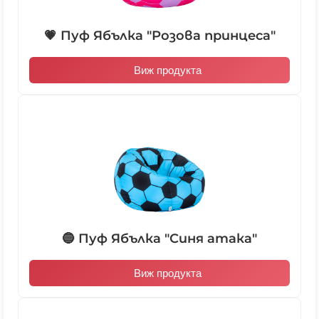
💗 Пуф Ябълка "Розова принцеса"
Виж продукта
🔵 Пуф Ябълка "Синя атака"
Виж продукта