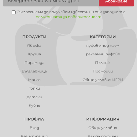
Абониране
Съгласен съм да получавам известия и съм запознат с
политиката за поверителност
ПРОДУКТИ
КАТЕГОРИИ
Ябълка
пуфове под наем
Круша
рекламни пуфове
Пирамида
Пълнеж
Възглавница
Промоции
Манго
Общо условия ИГРИ
Топки
Детски
Кубче
ПРОФИЛ
ИНФОРМАЦИЯ
Вход
Общи условия
Регистрация
Как да поръчам