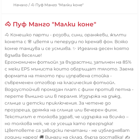
Начало
/
🐴 Пуф Манго "Малки коне"
🐴 Пуф Манго "Малки коне"
🐴 Конешко парти - розови, сини, оранжеви, жълти
конета с 🌸 цветя и пеперуди по кремав фон. Всяко
конче танцува и се усмихва. ✨ Идеална десен която
вдъхва веселие!
Ергономичен фотьойл за възрастни, запълнен на 85%
с меки EPS мъниста които обгръщат тялото. Заема
формата на тялото при изправена стойка -
съвременен отговор на класическия фотьойл.
Водоустойчив промазан плат с филм против петна -
перете външно или в пералня. Издържа на дъжд,
слънце и детски приключения. За четене до
прозореца, дрямка на слънце или вечерен филм.
Текстилът е толкова здрав, че издържа на всичко –
но толкова мек, че се усеща като прегръдка!
Цветовете са заводски печатани - не избледняват
години наред! 🚚 Винаги на склад, бърза доставка! ✍️