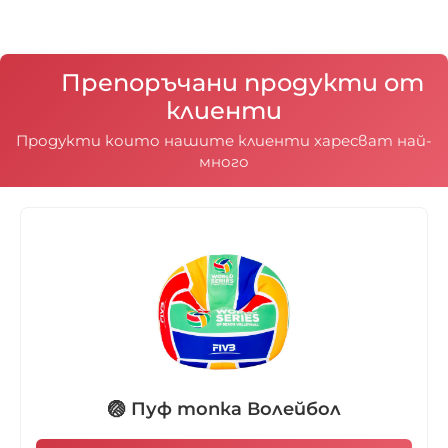
Препоръчани продукти от
клиенти
Продукти които нашите клиенти харесват най-
много
🏐 Пуф топка Волейбол