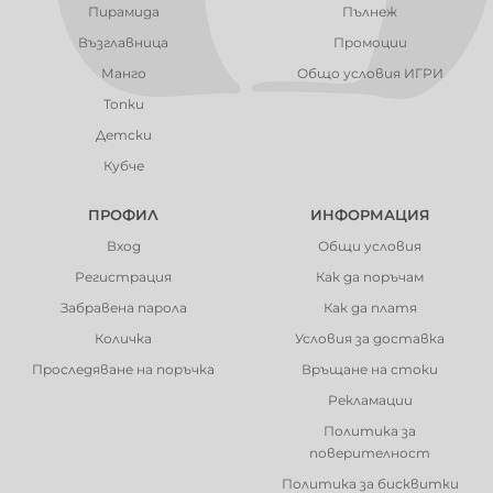
Пирамида
Пълнеж
Възглавница
Промоции
Манго
Общо условия ИГРИ
Топки
Детски
Кубче
ПРОФИЛ
ИНФОРМАЦИЯ
Вход
Общи условия
Регистрация
Как да поръчам
Забравена парола
Как да платя
Количка
Условия за доставка
Проследяване на поръчка
Връщане на стоки
Рекламации
Политика за
поверителност
Политика за бисквитки