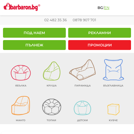
BG
/
EN
02 482 35 36
0878 907 701
ПОД НАЕМ
РЕКЛАМНИ
ПЪЛНЕЖ
ПРОМОЦИИ
ЯБЪЛКА
КРУША
ПИРАМИДА
ВЪЗГЛАВНИЦА
МАНГО
ТОПКИ
ДЕТСКИ
КУБЧЕ