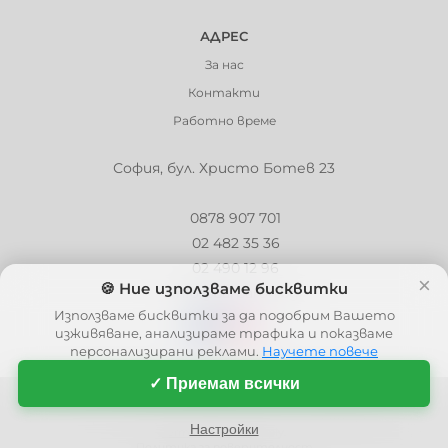
АДРЕС
За нас
Контакти
Работно време
София, бул. Христо Ботев 23
0878 907 701
02 482 35 36
02 490 12 96
×
🍪 Ние използваме бисквитки
info@barbaron.bg
Използваме бисквитки за да подобрим Вашето
изживяване, анализираме трафика и показваме
персонализирани реклами.
Научете повече
✓ Приемам всички
© 2006 - 2026 - Barbaron.bg, Всички права запазени
| This site is protected by reCAPTCHA and the Google
Privacy Policy
and
Настройки
Terms of Service
apply.
Политика за поверителност