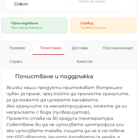
Чувал за пране
София
Проследяване
Сервиз
При регистрация
Професионален
Размери
Почистване
Доставка
Персонализация
Сервиз
Качество
Почистване и поддръжка
Всички наши продукти притежават вътрешен
чувал за пране, чрез който да прелеете гранулите,
за да можете да изперете калъфката.
Ако гранулите са наелектризирани, можете да ги
напръскате с вода (пулверизатор).
Прането става на 30 градуса температура.
Съветваме Ви да не използвате центрофуга или
ако използвате такава, същата да не е на повече
от 600 оборота, защото калъфката се мачка, а