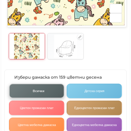
Избери дамаска от 159 цветни десена
Всички
Детска серия
Цветен промазан плат
Едноцветен промазан плат
Цветна мебелна дамаска
Едноцветна мебелна дамаска