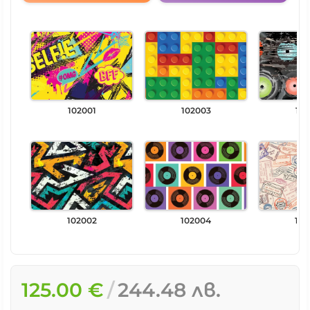
102001
102003
102
102002
102004
102
125.00 €
244.48 лв.