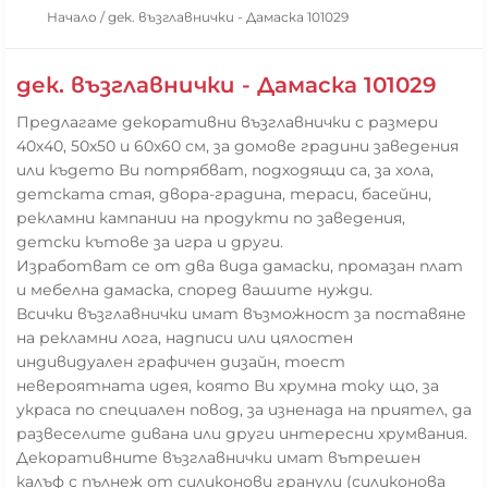
Начало
/
дек. възглавнички - Дамаска 101029
дек. възглавнички - Дамаска 101029
Предлагаме декоративни възглавнички с размери
40х40, 50х50 и 60х60 см, за домове градини заведения
или където Ви потрябват, подходящи са, за хола,
детската стая, двора-градина, тераси, басейни,
рекламни кампании на продукти по заведения,
детски кътове за игра и други.
Изработват се от два вида дамаски, промазан плат
и мебелна дамаска, според вашите нужди.
Всички възглавнички имат възможност за поставяне
на рекламни лога, надписи или цялостен
индивидуален графичен дизайн, тоест
невероятната идея, която Ви хрумна току що, за
украса по специален повод, за изненада на приятел, да
развеселите дивана или други интересни хрумвания.
Декоративните възглавнички имат вътрешен
калъф с пълнеж от силиконови гранули (силиконова