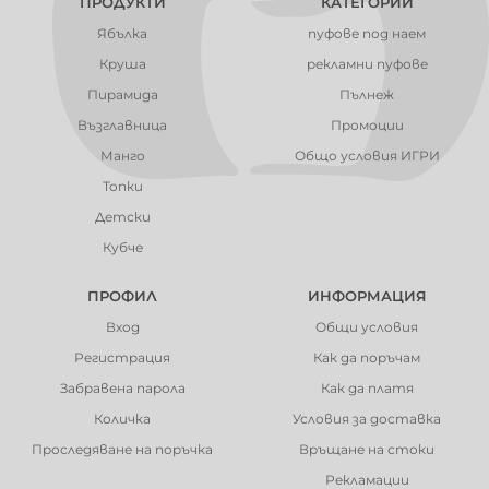
ПРОДУКТИ
КАТЕГОРИИ
Ябълка
пуфове под наем
Круша
рекламни пуфове
Пирамида
Пълнеж
Възглавница
Промоции
Манго
Общо условия ИГРИ
Топки
Детски
Кубче
ПРОФИЛ
ИНФОРМАЦИЯ
Вход
Общи условия
Регистрация
Как да поръчам
Забравена парола
Как да платя
Количка
Условия за доставка
Проследяване на поръчка
Връщане на стоки
Рекламации