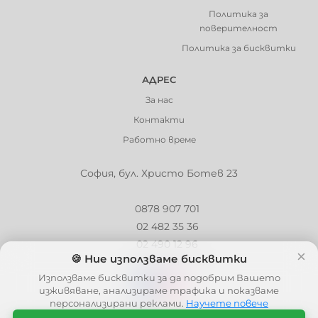
Политика за
поверителност
Политика за бисквитки
АДРЕС
За нас
Контакти
Работно време
София, бул. Христо Ботев 23
0878 907 701
02 482 35 36
02 490 12 96
×
🍪 Ние използваме бисквитки
info@barbaron.bg
Използваме бисквитки за да подобрим Вашето
изживяване, анализираме трафика и показваме
персонализирани реклами.
Научете повече