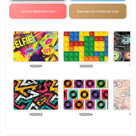
Цветен промазан плат
Едноцветен промазан плат
102001
102003
102
102002
102004
102