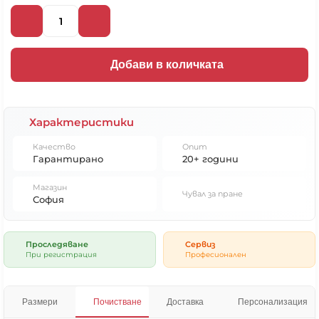
Добави в количката
Характеристики
Качество
Опит
Гарантирано
20+ години
❌ Няма да виждаш персонални оферти
Магазин
Чувал за пране
❌ Няма да получиш специални отстъпки
София
❌ Сайтът няма да помни избора ти
Проследяване
Сервиз
При регистрация
Професионален
Размери
Почистване
Доставка
Персонализация