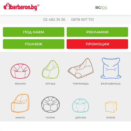
BG
/
EN
02 482 35 36
0878 907 701
ПОД НАЕМ
РЕКЛАМНИ
ПЪЛНЕЖ
ПРОМОЦИИ
ЯБЪЛКА
КРУША
ПИРАМИДА
ВЪЗГЛАВНИЦА
МАНГО
ТОПКИ
ДЕТСКИ
КУБЧЕ