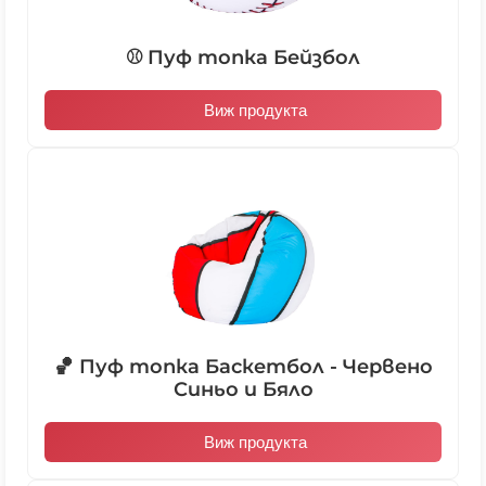
⚾ Пуф топка Бейзбол
Виж продукта
🏀 Пуф топка Баскетбол - Червено
Синьо и Бяло
Виж продукта