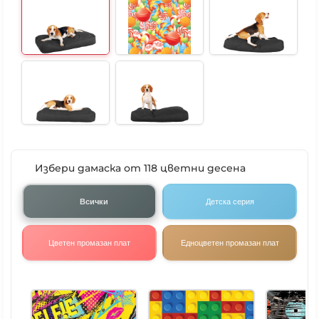
Избери дамаска от 118 цветни десена
Всички
Детска серия
Цветен промазан плат
Едноцветен промазан плат