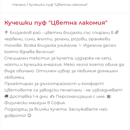
Начало
/
Кучешки пуф "Цветна лакомия"
Кучешки пуф "Цветна лакомия"
🍭 Близалков рай - цветни близалки със спирали в 🌈
червени, сини, жълти, зелени, розови, оранжеви
тонове. Всяка близалка уникална. ✨ Идеална десен
която вдъхва веселие!
Специален текстил за кучета, издържа на лапи,
нокти и кучешка енергия. Меко легло което обича да
бъде обичано. Отличен избор за любимия домашен
любимец.
Проектиран за дълготрайност и комфорт!
Цветовете са заводски печатани - не избледняват!
🚚 Доставка 1-4 дни. ✍️ Персонализация с име. 🏪
Физически магазин в София.
Подходящ за всички кучета. Заслужавате най-
доброто! 😊