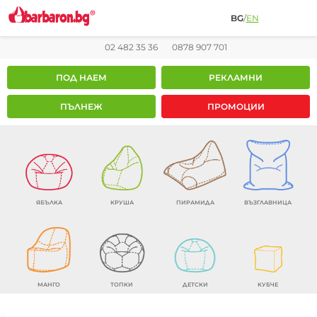
BG
/
EN
02 482 35 36
0878 907 701
ПОД НАЕМ
РЕКЛАМНИ
ПЪЛНЕЖ
ПРОМОЦИИ
ЯБЪЛКА
КРУША
ПИРАМИДА
ВЪЗГЛАВНИЦА
МАНГО
ТОПКИ
ДЕТСКИ
КУБЧЕ