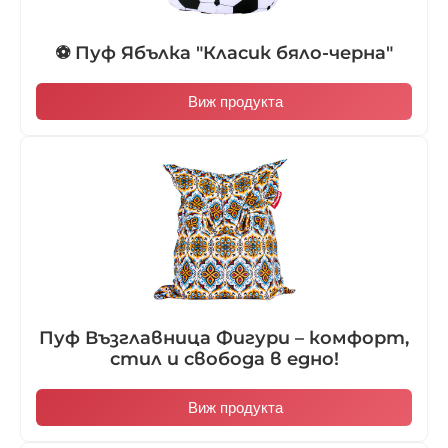
⚽ Пуф Ябълка "Класик бяло-черна"
Виж продукта
Пуф Възглавница Фигури – комфорт,
стил и свобода в едно!
Виж продукта