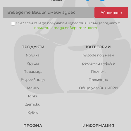
Абониране
Съгласен съм да получавам известия и съм запознат с
политиката за поверителност
ПРОДУКТИ
КАТЕГОРИИ
Ябълка
пуфове под наем
Круша
рекламни пуфове
Пирамида
Пълнеж
Възглавница
Промоции
Манго
Общо условия ИГРИ
Топки
Детски
Кубче
ПРОФИЛ
ИНФОРМАЦИЯ