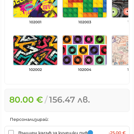
102001
102003
102
102002
102004
102
80.00 €
156.47 лв.
Персонализирай:
Външен калъф за кучешки пуф
-25.00 €