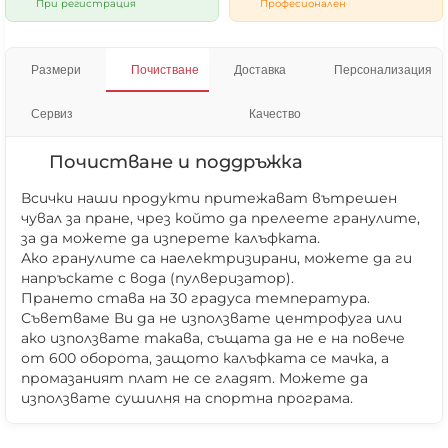
При регистрация
Професионален
Размери
Почистване
Доставка
Персонализация
Сервиз
Качество
Почистване и поддръжка
Всички наши продукти притежават вътрешен
чувал за пране, чрез който да прелеете гранулите,
за да можете да изперете калъфката.
Ако гранулите са наелектризирани, можете да ги
напръскате с вода (пулверизатор).
Прането става на 30 градуса температура.
Съветваме Ви да не използвате центрофуга или
ако използвате такава, същата да не е на повече
от 600 оборота, защото калъфката се мачка, а
промазаният плат не се гладят. Можете да
използвате сушилня на спортна програма.