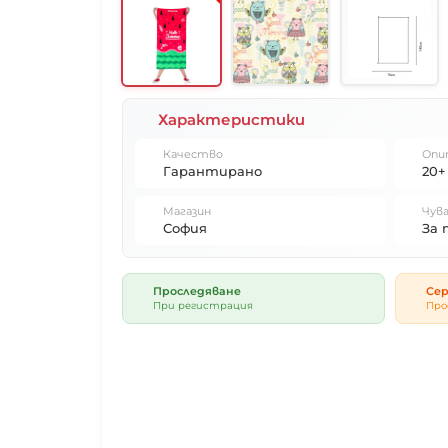
Характеристики
Качество
Опи
Гарантирано
20+
Магазин
Чува
София
За 
Проследяване
Сер
При регистрация
Про