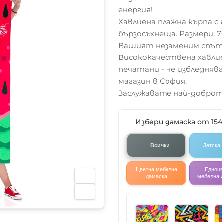
енергия!
Хавлиена плажна кърпа с 
бързосъхнеща. Размери: 7
Вашият незаменим спътн
Висококачествена хавли
печатани - не избледнява
магазин в София.
Заслужавате най-доброт
Избери дамаска от 15
Всички
Детска
Цветна мебелна
Едноц
дамаска
мебелна 