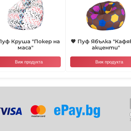
различно, поради квад
105021
105022
 Пуф Круша "Покер на
🤎 Пуф Ябълка "Кафя
маса"
акценти"
103006
103007
Виж продукта
Виж продукта
103012
103013
104004
104005