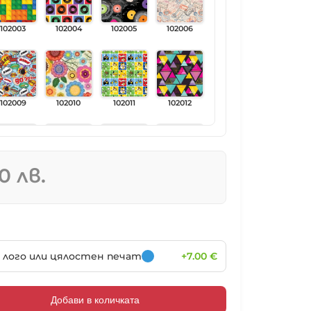
102003
102004
102005
102006
102009
102010
102011
102012
0 лв.
102015
102016
102017
102018
102021
102022
102023
102024
, лого или цялостен печат
+7.00 €
Добави в количката