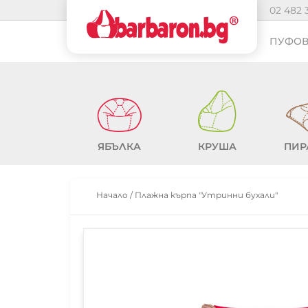
02 482 
ПУФОВ
ЯБЪЛКА
КРУША
ПИР
Начало
/
Плажна кърпа "Утринни бухали"