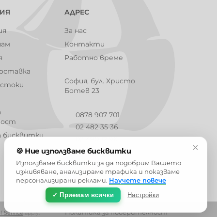
ИЯ
АДРЕС
ия
За нас
104014
104015
104016
104017
чам
Контакти
я
Работно време
доставка
София, бул. Христо
 стоки
104020
104021
101001
101002
Ботев 23
а
0878 907 701
ност
02 482 35 36
а бисквитки
101005
101006
101007
101008
02 490 12 96
×
🍪 Ние използваме бисквитки
info@barbaron.bg
Използваме бисквитки за да подобрим Вашето
изживяване, анализираме трафика и показваме
персонализирани реклами.
Научете повече
101012
101013
101014
101015
✓ Приемам всички
Настройки
Политика за поверителност
f Service
apply.