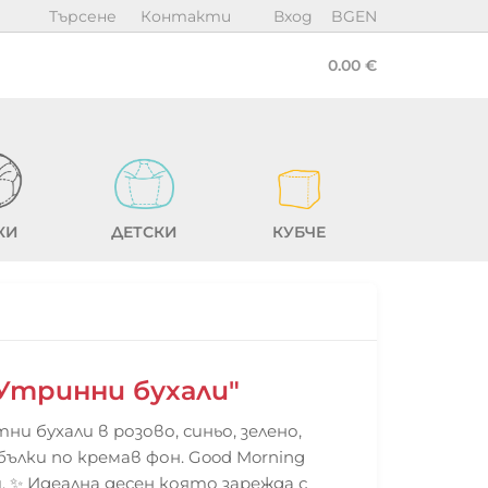
Търсене
Контакти
Вход
BG
EN
0.00 €
КИ
ДЕТСКИ
КУБЧЕ
Утринни бухали"
тни бухали в розово, синьо, зелено,
бълки по кремав фон. Good Morning
. ✨ Идеална десен която зарежда с