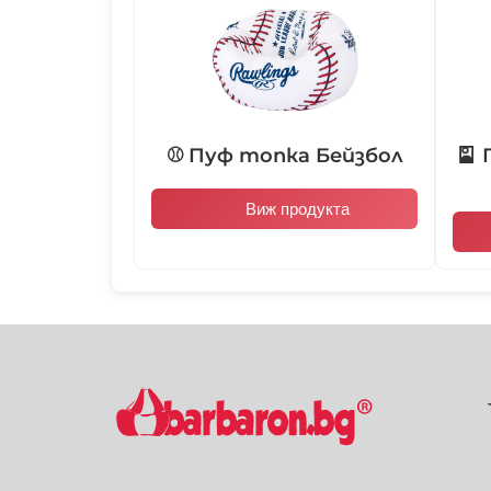
⚾ Пуф топка Бейзбол
🎴
Виж продукта