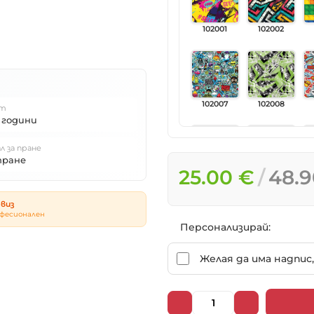
102001
102002
102007
102008
т
 години
л за пране
пране
25.00 €
48.9
102013
102014
виз
фесионален
Персонализирай:
102019
102020
Желая да има надпис