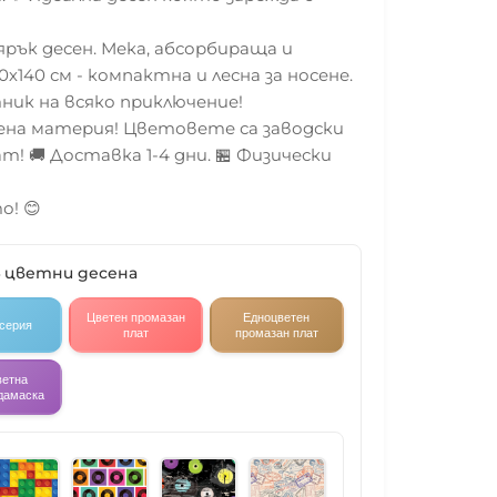
ярък десен. Мека, абсорбираща и
0х140 см - компактна и лесна за носене.
ик на всяко приключение!
ена материя! Цветовете са заводски
т! 🚚 Доставка 1-4 дни. 🏪 Физически
о! 😊
4 цветни десена
Цветен промазан
Едноцветен
 серия
плат
промазан плат
ветна
дамаска