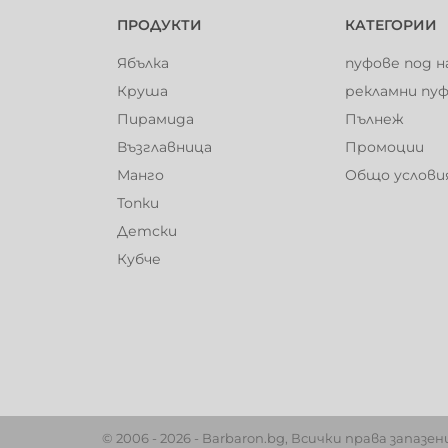
ПРОДУКТИ
КАТЕГОРИИ
Ябълка
пуфове под н
Круша
рекламни пу
Пирамида
Пълнеж
Възглавница
Промоции
Манго
Общо услови
Топки
Детски
Кубче
© 2006 - 2026 - Barbaron.bg, Всички права запазе