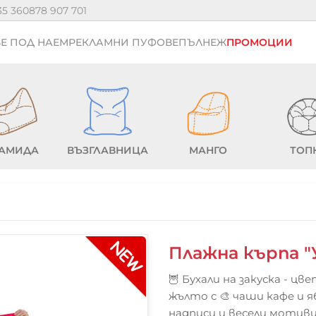
35 36
0878 907 701
Е ПОД НАЕМ
РЕКЛАМНИ ПУФОВЕ
ПЪЛНЕЖ
ПРОМОЦИИ
АМИДА
ВЪЗГЛАВНИЦА
МАНГО
ТОП
Плажна кърпа "
🦉 Бухали на закуска - цве
жълто с 🎨 чаши кафе и я
надписи и весели мотиви