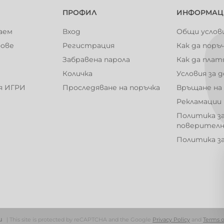
ПРОФИЛ
ИНФОРМАЦ
аем
Вход
Общи услов
104011
104013
фове
Регистрация
Как да поръ
Забравена парола
Как да плат
Количка
Условия за 
я ИГРИ
Проследяване на поръчка
Връщане на
104018
104019
Рекламации
Политика з
поверител
Политика з
101003
101004
101009
101010
ни
| This site is protected by reCAPTCHA and the Google
Privacy Policy
and
Terms o