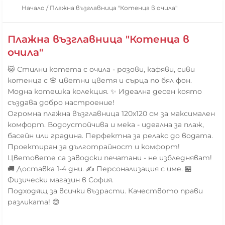
Начало
/
Плажна възглавница "Котенца в очила"
Плажна възглавница "Котенца в
очила"
🐱 Стилни котета с очила - розови, кафяви, сиви
котенца с 🌸 цветни цветя и сърца по бял фон.
Модна котешка колекция. ✨ Идеална десен която
създава добро настроение!
Огромна плажна възглавница 120x120 см за максимален
комфорт. Водоустойчива и мека - идеална за плаж,
басейн или градина. Перфектна за релакс до водата.
Проектиран за дълготрайност и комфорт!
Цветовете са заводски печатани - не избледняват!
🚚 Доставка 1-4 дни. ✍️ Персонализация с име. 🏪
Физически магазин в София.
Подходящ за всички възрасти. Качеството прави
разликата! 😊