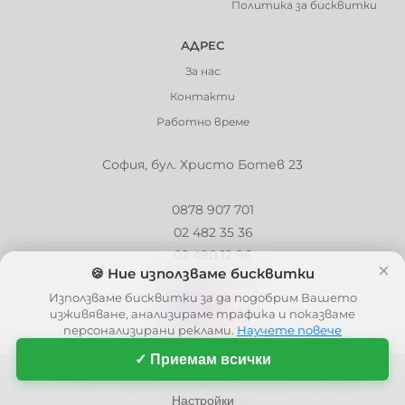
Политика за бисквитки
АДРЕС
За нас
Контакти
Работно време
София, бул. Христо Ботев 23
0878 907 701
02 482 35 36
02 490 12 96
×
🍪 Ние използваме бисквитки
info@barbaron.bg
Използваме бисквитки за да подобрим Вашето
изживяване, анализираме трафика и показваме
персонализирани реклами.
Научете повече
✓ Приемам всички
© 2006 - 2026 - Barbaron.bg, Всички права запазени
| This site is protected by reCAPTCHA and the Google
Privacy Policy
and
Настройки
Terms of Service
apply.