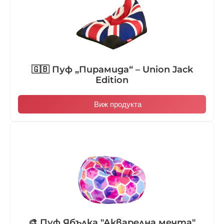
🇬🇧 Пуф „Пирамида“ – Union Jack
Edition
Виж продукта
🎨 Пуф Ябълка "Акварелна мечта"