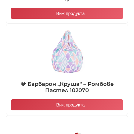
Виж продукта
💎 Барбарон „Круша“ – Ромбове
Пастел 102070
Виж продукта