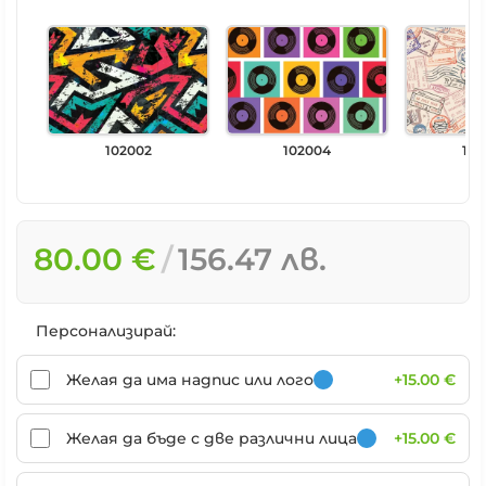
102002
102004
102
80.00 €
156.47 лв.
Персонализирай:
Желая да има надпис или лого
+15.00 €
Желая да бъде с две различни лица
+15.00 €