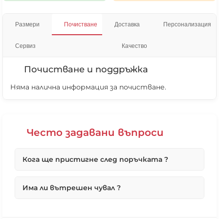
Размери
Почистване
Доставка
Персонализация
Сервиз
Качество
Почистване и поддръжка
Няма налична информация за почистване.
Често задавани въпроси
Кога ще пристигне след поръчката ?
Първо ще потвърдим вашата поръчка възможно
Има ли вътрешен чувал ?
най-бързо в работни дни, по телефона.
Ако поръчката Ви е под 10 броя максималният
срок, ако не е наличен е до 4 работни дни.
Всички наши продукти, без кожените
В повечето случай поръчките се изпълняват от
табуретки и топки, имат вътрешен чувал, чрез
❌ Няма да виждаш персонални оферти