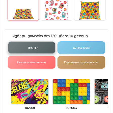
Избери дамаска от 120 цветни десена
Всички
Детска серия
Цветен промазан плат
Едноцветен промазан плат
102001
102003
102