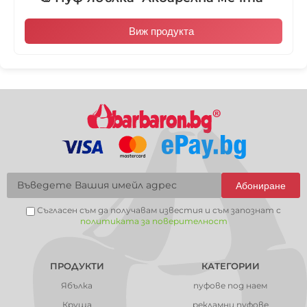
Виж продукта
Абониране
Съгласен съм да получавам известия и съм запознат с
политиката за поверителност
ПРОДУКТИ
КАТЕГОРИИ
Ябълка
пуфове под наем
Круша
рекламни пуфове