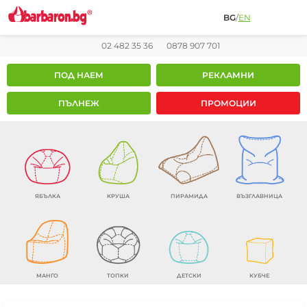
BG
/
EN
02 482 35 36
0878 907 701
ПОД НАЕМ
РЕКЛАМНИ
ПЪЛНЕЖ
ПРОМОЦИИ
ЯБЪЛКА
КРУША
ПИРАМИДА
ВЪЗГЛАВНИЦА
МАНГО
ТОПКИ
ДЕТСКИ
КУБЧЕ