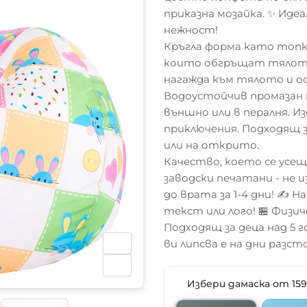
приказна мозайка. ✨ Иде
нежност!
Кръгла форма като топка
които обгръщат тялото.
нагажда към тялото и о
Водоустойчив промазан 
външно или в пералня. Из
приключения. Подходящ за
или на открито.
Качество, което се усе
заводски печатани - не 
до врата за 1-4 дни! ✍️ 
текст или лого! 🏪 Физич
Подходящ за деца над 5
ви липсва е на дни разсто
Избери дамаска от 15