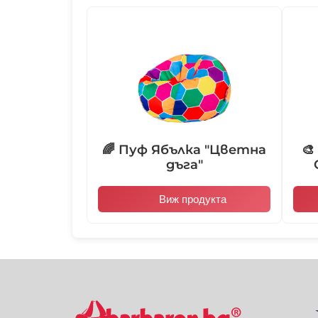
🌈 Пуф Ябълка "Цветна
🎨
дъга"
Виж продукта