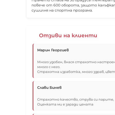
Прането става на 30 градуса температур
повече от 600 оборота, защото калъфкат
сушилня на спортна програма.
Отзиви на клиенти
Марин Георгиев
Много удобен, внася страхотно настрое
много с него.
Страхотна изработка, много здрав, цвет
Слави Бинев
Страхотно качество, струва си парите, 
Оценката ми е заради цената