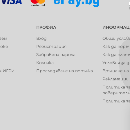
104019
104020
ПРОФИЛ
ИНФОРМАЦ
101004
101005
аем
Вход
Общи услов
фове
Регистрация
Как да поръ
Забравена парола
Как да плат
Количка
Условия за 
101010
101012
я ИГРИ
Проследяване на поръчка
Връщане на
Рекламации
Политика з
поверител
101017
101018
Политика з
101024
101025