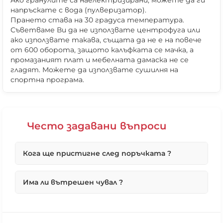
Ако гранулите са наелектризирани, можете да ги
напръскате с вода (пулверизатор).
Прането става на 30 градуса температура.
Съветваме Ви да не използвате центрофуга или
ако използвате такава, същата да не е на повече
от 600 оборота, защото калъфката се мачка, а
промазаният плат и мебелната дамаска не се
гладят. Можете да използвате сушилня на
спортна програма.
Често задавани въпроси
Кога ще пристигне след поръчката ?
❌ Няма да виждаш персонални оферти
Първо ще потвърдим вашата поръчка възможно
❌ Няма да получиш специални отстъпки
Има ли вътрешен чувал ?
най-бързо в работни дни, по телефона.
❌ Сайтът няма да помни избора ти
Ако поръчката Ви е под 10 броя максималният
срок, ако не е наличен е до 4 работни дни.
Всички наши продукти, без кожените
В повечето случай поръчките се изпълняват от
табуретки и топки, имат вътрешен чувал, чрез
днес за утре. Ако са получени до 15ч. в 16ч ще
който да можете да извадите гранулите и да