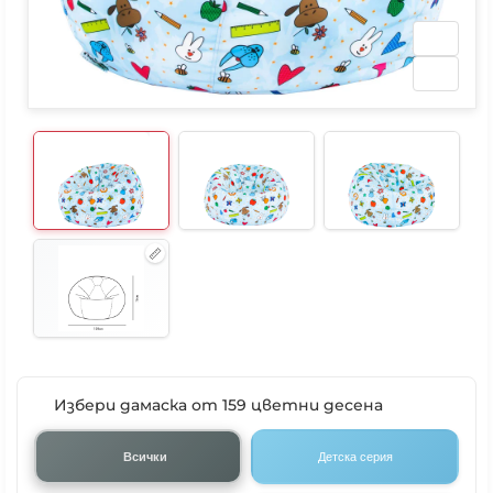
Избери дамаска от 159 цветни десена
Всички
Детска серия