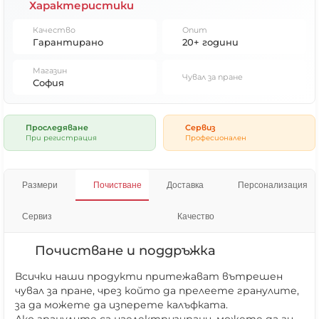
Характеристики
Качество
Опит
Гарантирано
20+ години
Магазин
Чувал за пране
София
Проследяване
Сервиз
При регистрация
Професионален
Размери
Почистване
Доставка
Персонализация
Сервиз
Качество
Почистване и поддръжка
Всички наши продукти притежават вътрешен
чувал за пране, чрез който да прелеете гранулите,
за да можете да изперете калъфката.