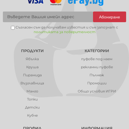
Абониране
Съгласен съм да получавам известия и съм запознат с
политиката за поверителност
ПРОДУКТИ
КАТЕГОРИИ
Ябълка
пуфове под наем
Круша
рекламни пуфове
Пирамида
Пълнеж
Възглавница
Промоции
Манго
Общо условия ИГРИ
Топки
Детски
Кубче
ПРОФИЛ
ИНФОРМАЦИЯ