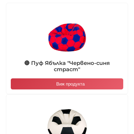
🔴 Пуф Ябълка "Червено-синя
страст"
Виж продукта