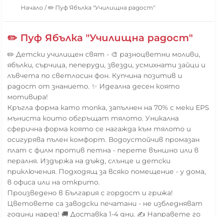
Начало
/
✏️ Пуф Ябълка "Училищна радост"
✏️ Пуф Ябълка "Училищна радост"
✏️ Детски училищен свят - 🎨 разноцветни моливи,
ябълки, сърчица, пеперуди, звезди, усмихнати зайци и
лъвчета по светлосин фон. Купчина позитив и
радост от знанието. ✨ Идеална десен която
мотивира!
Кръгла форма като топка, запълнен на 70% с меки EPS
мъниста които обгръщат тялото. Уникална
сферична форма която се нагажда към тялото и
осигурява пълен комфорт. Водоустойчив промазан
плат с филм против петна - перете външно или в
пералня. Издържа на дъжд, слънце и детски
приключения. Подходящ за всяко помещение - у дома,
в офиса или на открито.
Произведено в България с гордост и грижа!
Цветовете са заводски печатани - не избледняват
години наред! 🚚 Доставка 1-4 дни. ✍️ Направете го