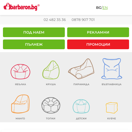
BG
/
EN
02 482 35 36
0878 907 701
ПОД НАЕМ
РЕКЛАМНИ
ПЪЛНЕЖ
ПРОМОЦИИ
ЯБЪЛКА
КРУША
ПИРАМИДА
ВЪЗГЛАВНИЦА
МАНГО
ТОПКИ
ДЕТСКИ
КУБЧЕ