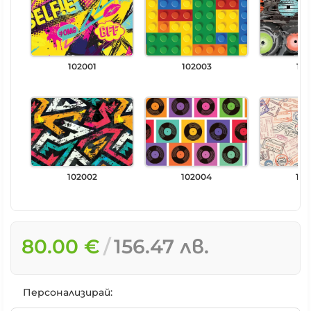
102001
102003
102
102002
102004
102
80.00 €
156.47 лв.
Персонализирай: