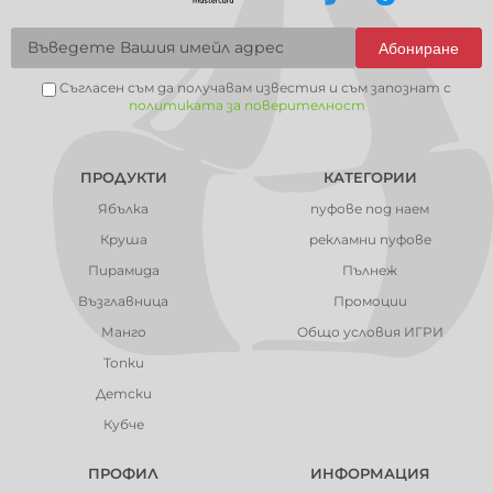
Абониране
Съгласен съм да получавам известия и съм запознат с
политиката за поверителност
ПРОДУКТИ
КАТЕГОРИИ
Ябълка
пуфове под наем
Круша
рекламни пуфове
Пирамида
Пълнеж
Възглавница
Промоции
Манго
Общо условия ИГРИ
Топки
Детски
Кубче
ПРОФИЛ
ИНФОРМАЦИЯ