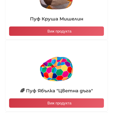
Пуф Круша Мишелин
Виж продукта
🌈 Пуф Ябълка "Цветна дъга"
Виж продукта