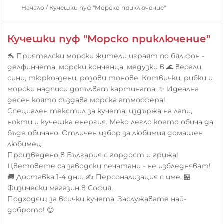
Начало
/
Кучешки пуф "Морско приключение"
Кучешки пуф "Морско приключение"
🐬 Приятелски морски жители играят по бял фон -
делфинчета, морски конченца, медузки в 🌊 весели
сини, тюркоазени, розови тонове. Котвички, рибки и
морски надписи допълват картината. ✨ Идеална
десен която създава морска атмосфера!
Специален текстил за кучета, издържа на лапи,
нокти и кучешка енергия. Меко легло което обича да
бъде обичано. Отличен избор за любимия домашен
любимец.
Произведено в България с гордост и грижа!
Цветовете са заводски печатани - не избледняват!
🚚 Доставка 1-4 дни. ✍️ Персонализация с име. 🏪
Физически магазин в София.
Подходящ за всички кучета. Заслужавате най-
доброто! 😊