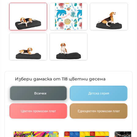
Избери дамаска от 118 цветни десена
Всички
Детска серия
Цветен промазан плат
Едноцветен промазан плат