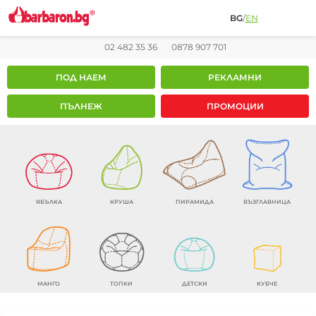
BG
/
EN
02 482 35 36
0878 907 701
ПОД НАЕМ
РЕКЛАМНИ
ПЪЛНЕЖ
ПРОМОЦИИ
ЯБЪЛКА
КРУША
ПИРАМИДА
ВЪЗГЛАВНИЦА
МАНГО
ТОПКИ
ДЕТСКИ
КУБЧЕ