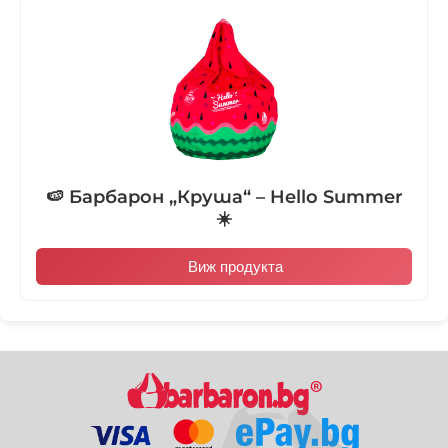
🍉 Барбарон „Круша“ – Hello Summer
☀️
Виж продукта