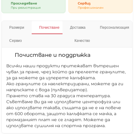
Проследяване
Сервиз
При регистрация
Професионален
Размери
Почистване
Доставка
Персонализация
Сервиз
Качество
Почистване и поддръжка
Всички наши продукти притежават вътрешен
чувал за пране, чрез който да прелеете гранулите,
за да можете да изперете калъфката.
Ако гранулите са наелектризирани, можете да ги
напръскате с вода (пулверизатор).
Прането става на 30 градуса температура.
Съветваме Ви да не използвате центрофуга или
ако използвате такава, същата да не е на повече
от 600 оборота, защото калъфката се мачка, а
промазаният плат не се гладят. Можете да
използвате сушилня на спортна програма.